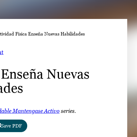
➤
tividad Física Enseña Nuevas Habilidades
➤
nt
a Enseña Nuevas
ades
able Mantengase Activo
series.
Save PDF