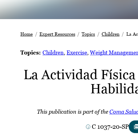
Home
Expert Resources
Topics
Children
La Ac
Topics:
Children
, 
Exercise
, 
Weight Manageme
La Actividad Físic
Habilid
This publication is part of the
Coma Salud
C 1037-20-SP