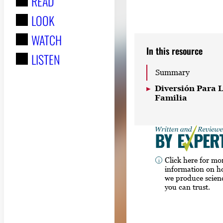
READ
r
LOOK
:
WATCH
In this resource
LISTEN
Summary
Diversión Para 
Familia
Click here for mo
information on 
we produce scien
you can trust.