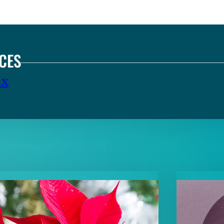
CES
ux
TENT