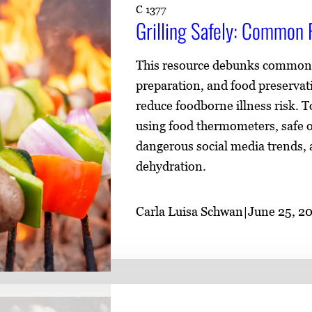
C 1377
Grilling Safely: Common 
This resource debunks common fo
preparation, and food preservati
reduce foodborne illness risk. 
using food thermometers, safe o
dangerous social media trends,
dehydration.
Carla Luisa Schwan
|
June 25, 2