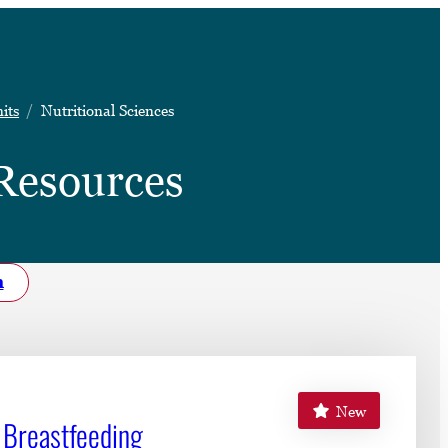
➤
its
Nutritional Sciences
➤
 Resources
h
New
 Breastfeeding