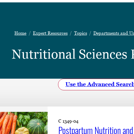
Home
Expert Resources
Topics
Departments and Un
Nutritional Sciences
Use the Advanced Searc
C 1349-04
Postpartum Nutrition and