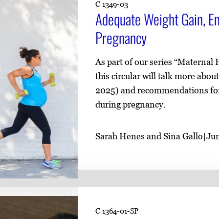
C 1349-03
Adequate Weight Gain, Ene
Pregnancy
As part of our series “Maternal
this circular will talk more abo
2025) and recommendations for w
during pregnancy.
Sarah Henes and Sina Gallo
|
Jun
C 1364-01-SP